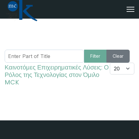
Enter Part of Title
Filter
Clear
Καινοτόμες Επιχειρηματικές Λύσεις: Ο
Display #
Ρόλος της Τεχνολογίας στον Όμιλο
MCK