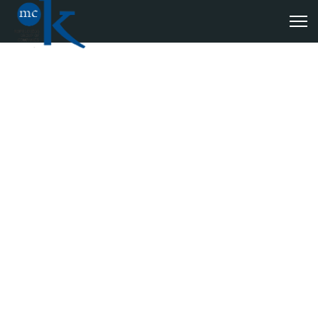
Theasis
Βασικός σκοπός της εταιρείας είναι η εμπορική
εκμετάλλευση τουριστικών καταλυμάτων
καθώς επίσης και οι εργασίες διαμόρφωσης κτισμάτων ή άλλου
είδους κατασκευών για ίδια άσκηση επαγγελματικής
δραστηριότητας.
Επίσης διαθέτουμε υπηρεσίες ανεύρεσης πελατών για φυσικά ή
νομικά πρόσωπα.