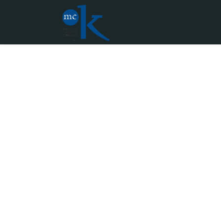
Residence
Το όραμά μας είναι, η εταιρεία να
κυριαρχήσει στην εγχώρια και διεθνή αγορά ως
η επιχειρηματική δύναμη με τους απόλυτα
ικανοποιημένους πελάτες, εργαζόμενους και