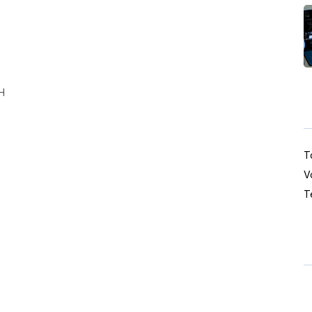
)
Η
Τ
V
T